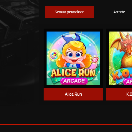
Semua permainan
Arcade
Alice Run
K.O