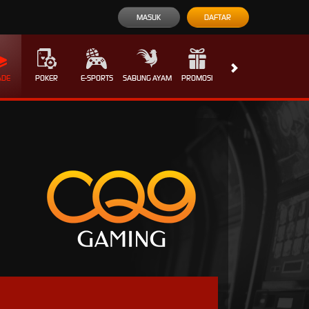
MASUK
DAFTAR
ADE
POKER
E-SPORTS
SABUNG AYAM
PROMOSI