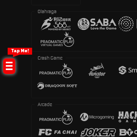
Olahraga
Tap Me!
Crash Game
Arcade