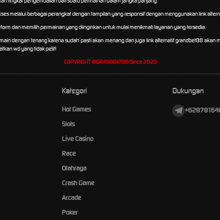
n tingkat pengembalian dari suatu permainan dalam jangka panjang.
iakses melalui berbagai perangkat dengan tampilan yang responsif dengan menggunakan link altern
orm dan memilih permainan yang diinginkan untuk mulai menikmati layanan yang tersedia.
main dengan tenang karena sudah pasti akan menang dan juga link alternatif grandbet88 akan 
tkan wd yang tidak pelit!
COPYRIGHT @GRANDBET88 Since 2020
Kategori
Dukungan
Hot Games
+62878164
Slots
Live Casino
Race
Olahraga
Crash Game
Arcade
Poker