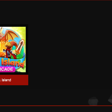
. Island