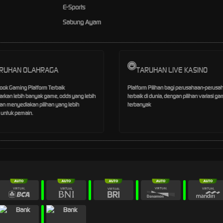
E-Sports
Sabung Ayam
RUHAN OLAHRAGA
TARUHAN LIVE KASINO
ook Gaming Platform Terbaik
Platform Pilihan bagi perusahaan-perusa
kan lebih banyak game, odds yang lebih
terbaik di dunia, dengan pilihan variasi g
 dan menyediakan pilihan yang lebih
terbanyak
untuk pemain.