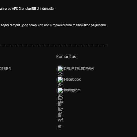
atif atau APK Grandbet88 di Indonesia.
menjadi tempat yang sempurna untuk memulai atau melanjutkan perjalanan
Komunitas
01384
GRUP TELEGRAM
Facebook
Instagram