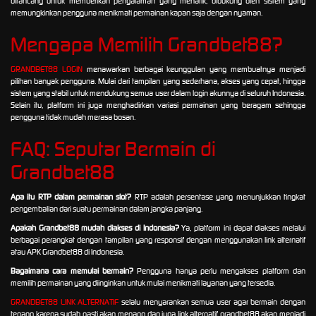
dirancang untuk memberikan pengalaman yang menarik, didukung oleh sistem yang
memungkinkan pengguna menikmati permainan kapan saja dengan nyaman.
Mengapa Memilih Grandbet88?
GRANDBET88 LOGIN
menawarkan berbagai keunggulan yang membuatnya menjadi
pilihan banyak pengguna. Mulai dari tampilan yang sederhana, akses yang cepat, hingga
sistem yang stabil untuk mendukung semua user dalam login akunnya di seluruh Indonesia.
Selain itu, platform ini juga menghadirkan variasi permainan yang beragam sehingga
pengguna tidak mudah merasa bosan.
FAQ: Seputar Bermain di
Grandbet88
Apa itu RTP dalam permainan slot?
RTP adalah persentase yang menunjukkan tingkat
pengembalian dari suatu permainan dalam jangka panjang.
Apakah Grandbet88 mudah diakses di Indonesia?
Ya, platform ini dapat diakses melalui
berbagai perangkat dengan tampilan yang responsif dengan menggunakan link alternatif
atau APK Grandbet88 di Indonesia.
Bagaimana cara memulai bermain?
Pengguna hanya perlu mengakses platform dan
memilih permainan yang diinginkan untuk mulai menikmati layanan yang tersedia.
GRANDBET88 LINK ALTERNATIF
selalu menyarankan semua user agar bermain dengan
tenang karena sudah pasti akan menang dan juga link alternatif grandbet88 akan menjadi