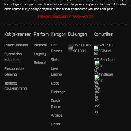
tempat yang sempurna untuk memulai atau melanjutkan perjalanan bermain slot online
anda karena cukup dengan depo irit sudah bisa mendapatkan wd yang tidak pelit!
COPYRIGHT @GRANDBET88 Since 2020
Kebijaksanaan
Platform
Kategori
Dukungan
Komunitas
Pusat Bantuan
Promosi
Hot
+6287816
GRUP TEL
Games
401384
EGRAM
Syarat dan
Loyalty
Ketentuan
Slots
Faceboo
Referral
k
Responsible
Live
Gaming
Casino
Instagra
m
Tentang
Race
GRANDBET88
Olahraga
Crash
Game
Arcade
Poker