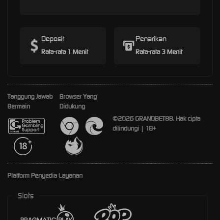
Deposit
Penarikan
Rata-rata 1 Menit
Rata-rata 3 Menit
Tanggung Jawab
Browser Yang
Bermain
Didukung
©2026 GRANDBET88. Hak cipta
dilindungi | 18+
Platform Penyedia Layanan
Slots