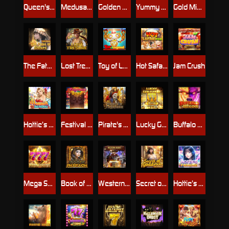
Queen's Bow
Medusa’s Blessing
Golden Kitty
Yummy Kitchen
Gold Mine Rush
The Fates of Sisters
Lost Treasure
Toy of Legend
Hot Safari Run
Jam Crush
Hottie’s Vacation
Festival of the Dead
Pirate's Treasure
Lucky Goldbar
Buffalo Begins
Mega Sevens
Book of Pharaoh
Western Sherrif
Secret of Goddess
Hottie’s Paradise