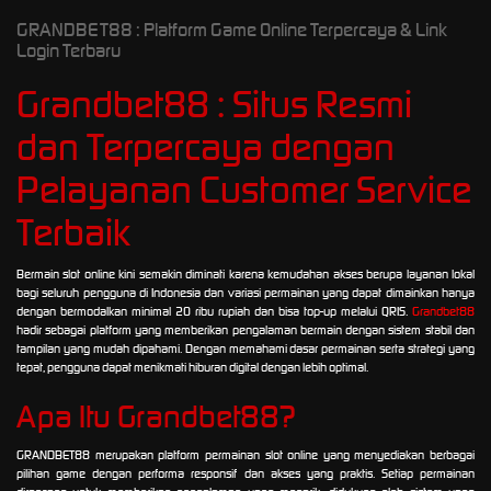
GRANDBET88 : Platform Game Online Terpercaya & Link
Login Terbaru
Grandbet88 : Situs Resmi
dan Terpercaya dengan
Pelayanan Customer Service
Terbaik
Bermain slot online kini semakin diminati karena kemudahan akses berupa layanan lokal
bagi seluruh pengguna di Indonesia dan variasi permainan yang dapat dimainkan hanya
dengan bermodalkan minimal 20 ribu rupiah dan bisa top-up melalui QRIS.
Grandbet88
hadir sebagai platform yang memberikan pengalaman bermain dengan sistem stabil dan
tampilan yang mudah dipahami. Dengan memahami dasar permainan serta strategi yang
tepat, pengguna dapat menikmati hiburan digital dengan lebih optimal.
Apa Itu Grandbet88?
GRANDBET88 merupakan platform permainan slot online yang menyediakan berbagai
pilihan game dengan performa responsif dan akses yang praktis. Setiap permainan