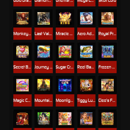
Gold Dragon
Diamond Mask
Oriental Treasures
Mega Cave
Skull Lord
Monkey King
Last Valkyrie
Miracle Ring
Aero Adventure
Royal Princess
Secret Ball
Journey to the Abyss
Sugar Crush!
Reel Bass Family
Frozen Blade
Magic Candy Factory
Mountain Spirit
Moonlight Cats
Tiggy Luck
Cleo’s Fortune