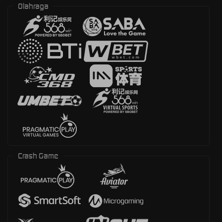
Olahraga
Crash Game