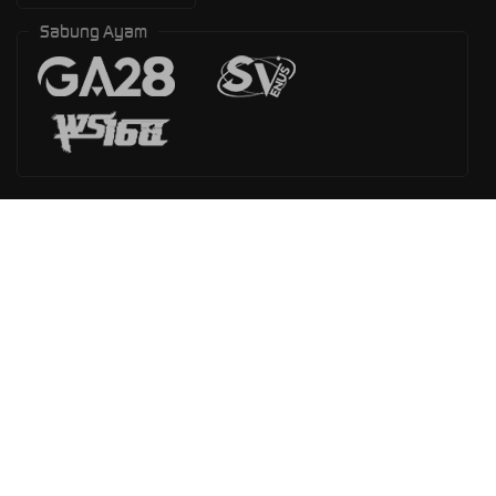
Sabung Ayam