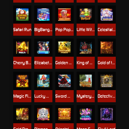
Safari Run
BigBang Spin
Pop Popcorns
Little Witch's Fortune
Celestial Goddess
Cherry Bell
Elizabeth Lab
Golden Panda
King of Pig
Gold of the King
Magic Fire
Lucky Waterfalls
Sword Master
Mystery Wind
Detective’s Dream