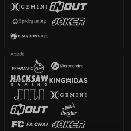
Arcade