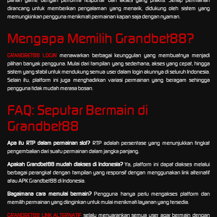
pilihan game dengan performa responsif dan akses yang praktis. Setiap permainan
dirancang untuk memberikan pengalaman yang menarik, didukung oleh sistem yang
memungkinkan pengguna menikmati permainan kapan saja dengan nyaman.
Mengapa Memilih Grandbet88?
GRANDBET88 LOGIN
menawarkan berbagai keunggulan yang membuatnya menjadi
pilihan banyak pengguna. Mulai dari tampilan yang sederhana, akses yang cepat, hingga
sistem yang stabil untuk mendukung semua user dalam login akunnya di seluruh Indonesia.
Selain itu, platform ini juga menghadirkan variasi permainan yang beragam sehingga
pengguna tidak mudah merasa bosan.
FAQ: Seputar Bermain di
Grandbet88
Apa itu RTP dalam permainan slot?
RTP adalah persentase yang menunjukkan tingkat
pengembalian dari suatu permainan dalam jangka panjang.
Apakah Grandbet88 mudah diakses di Indonesia?
Ya, platform ini dapat diakses melalui
berbagai perangkat dengan tampilan yang responsif dengan menggunakan link alternatif
atau APK Grandbet88 di Indonesia.
Bagaimana cara memulai bermain?
Pengguna hanya perlu mengakses platform dan
memilih permainan yang diinginkan untuk mulai menikmati layanan yang tersedia.
GRANDBET88 LINK ALTERNATIF
selalu menyarankan semua user agar bermain dengan