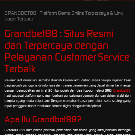
GRANDBET88 : Platform Game Online Terpercaya & Link
Login Terbaru
Grandbet88 : Situs Resmi
dan Terpercaya dengan
Pelayanan Customer Service
Terbaik
Bermain slot online kini semakin diminati karena kemudahan akses berupa layanan lokal
bagi seluruh pengguna di Indonesia dan variasi permainan yang dapat dimainkan hanya
dengan bermodalkan minimal 20 ribu rupiah dan bisa top-up melalui QRIS.
Grandbet88
hadir sebagai platform yang memberikan pengalaman bermain dengan sistem stabil dan
tampilan yang mudah dipahami. Dengan memahami dasar permainan serta strategi yang
tepat, pengguna dapat menikmati hiburan digital dengan lebih optimal.
Apa Itu Grandbet88?
GRANDBET88 merupakan platform permainan slot online yang menyediakan berbagai