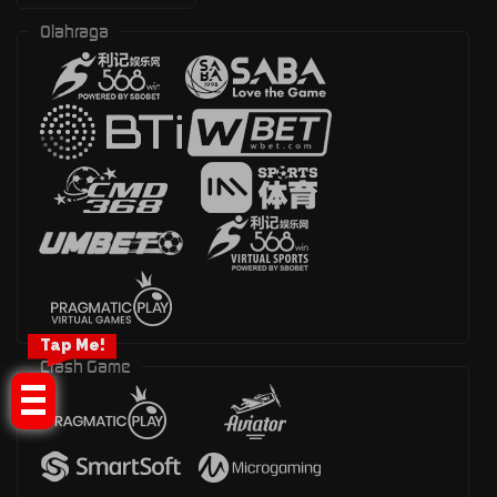
Olahraga
Tap Me!
Crash Game