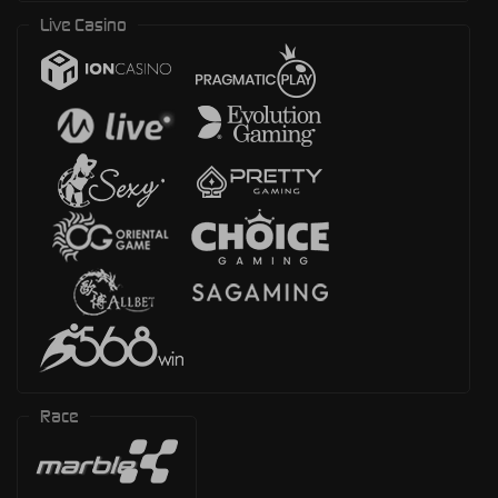
Live Casino
Race