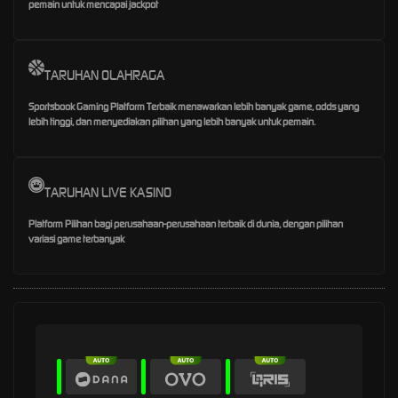
pemain untuk mencapai jackpot
TARUHAN OLAHRAGA
Sportsbook Gaming Platform Terbaik menawarkan lebih banyak game, odds yang
lebih tinggi, dan menyediakan pilihan yang lebih banyak untuk pemain.
TARUHAN LIVE KASINO
Platform Pilihan bagi perusahaan-perusahaan terbaik di dunia, dengan pilihan
variasi game terbanyak