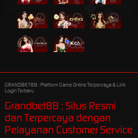
i
i
i
i
i
GRANDBET88 : Platform Game Online Terpercaya & Link
Login Terbaru
Grandbet88 : Situs Resmi
dan Terpercaya dengan
Pelayanan Customer Service