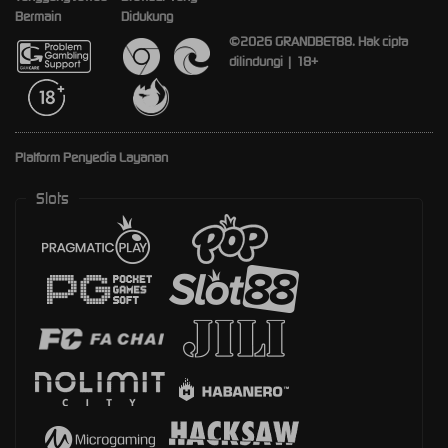
Bermain
Didukung
©2026 GRANDBET88. Hak cipta
dilindungi | 18+
Platform Penyedia Layanan
Slots