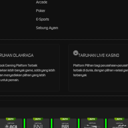
Arcade
Poker
E-Sports
Sabung Ayam
RUHAN OLAHRAGA
TARUHAN LIVE KASINO
ook Gaming Platform Terbaik
Platform Pilihan bagi perusahaan-perusa
kan lebih banyak game, odds yang lebih
terbaik di dunia, dengan pilihan variasi g
 dan menyediakan pilihan yang lebih
terbanyak
untuk pemain.