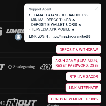
Support Agent
SELAMAT DATANG DI GRANDBET88
- MINIMAL DEPOSIT 20RB 🔥
- DEPOSIT E-WALLET & QRIS 🔥
- TERSEDIA APK MOBILE 🔥
LINK LOGIN :
https://mez.ink/grandbet88_
DEPOSIT & WITHDRAW
AKUN GAME (LUPA AKUN,
RESET PASSWORD, DSB)
RTP LIVE GACOR
LINK ALTERNATIF
BONUS NEW MEMBER 100%