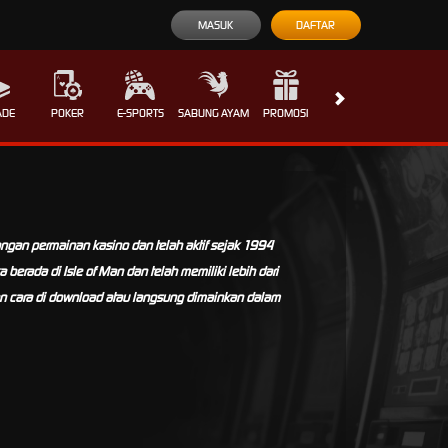
MASUK
DAFTAR
ADE
POKER
E-SPORTS
SABUNG AYAM
PROMOSI
an permainan kasino dan telah aktif sejak 1994
erada di Isle of Man dan telah memiliki lebih dari
an cara di download atau langsung dimainkan dalam