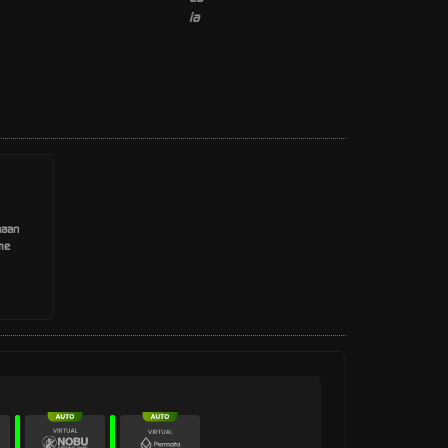
haan
ame