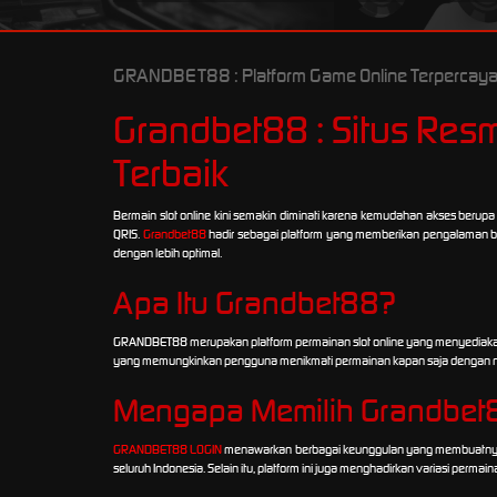
GRANDBET88 : Platform Game Online Terpercaya 
Grandbet88 : Situs Res
Terbaik
Bermain slot online kini semakin diminati karena kemudahan akses berupa
QRIS.
Grandbet88
hadir sebagai platform yang memberikan pengalaman be
dengan lebih optimal.
Apa Itu Grandbet88?
GRANDBET88 merupakan platform permainan slot online yang menyediakan 
yang memungkinkan pengguna menikmati permainan kapan saja dengan 
Mengapa Memilih Grandbet
GRANDBET88 LOGIN
menawarkan berbagai keunggulan yang membuatnya me
seluruh Indonesia. Selain itu, platform ini juga menghadirkan variasi pe