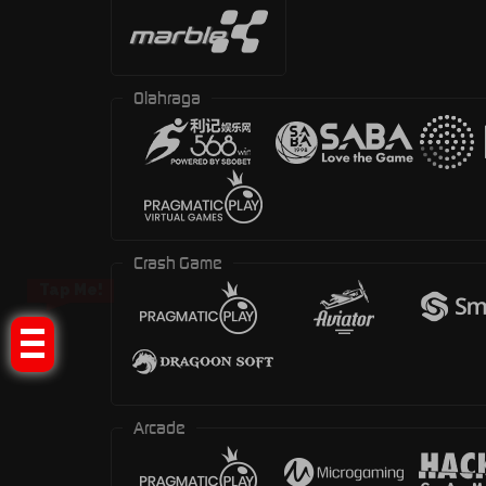
Olahraga
Crash Game
Tap Me!
Arcade