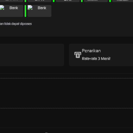
an tidak dapat diproses
Penarikan
Rata-rata 3 Menit