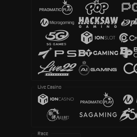
Live Casino
Race