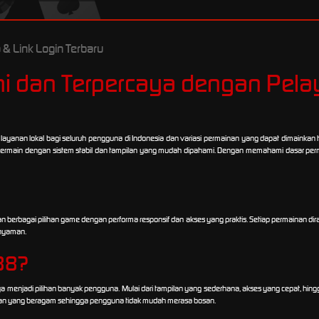
& Link Login Terbaru
mi dan Terpercaya dengan Pela
 layanan lokal bagi seluruh pengguna di Indonesia dan variasi permainan yang dapat dimainkan
rmain dengan sistem stabil dan tampilan yang mudah dipahami. Dengan memahami dasar permain
berbagai pilihan game dengan performa responsif dan akses yang praktis. Setiap permainan di
nyaman.
88?
njadi pilihan banyak pengguna. Mulai dari tampilan yang sederhana, akses yang cepat, hingg
rmainan yang beragam sehingga pengguna tidak mudah merasa bosan.