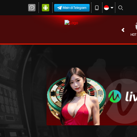
Main di Telegram
HOT