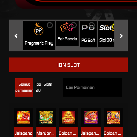
i
i
i
i
i
Facha
Fat Panda
Slot88 x PP
PG Soft
Pragmatic Play
ION SLOT
Semua
Top
Slots
permainan
20
Jalapeno
MahJong Gold 2
Golden Maitreya Buddha
Jalapeno 2
Golden Fuwa