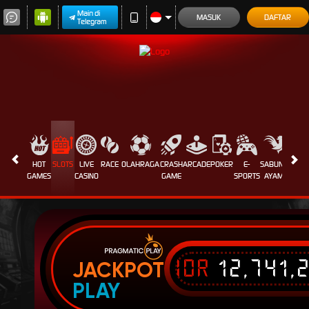
Main di
MASUK
DAFTAR
Telegram
HOT
SLOTS
LIVE
RACE
OLAHRAGA
CRASH
ARCADE
POKER
E-
SABUNG
PROM
GAMES
CASINO
GAME
SPORTS
AYAM
IDR
12,741,
JACKPOT
PLAY