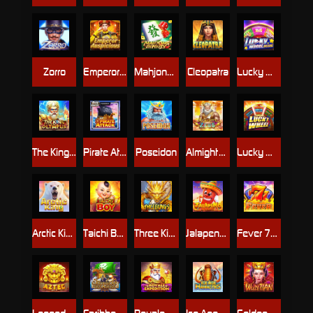
Zorro
Emperor Auspicious
Mahjong Infinity
Cleopatra
Lucky Wheel Deluxe
The King Of Olympus
Pirate Attack
Poseidon
Almighty Zeus
Lucky Wheel
Arctic King
Taichi Boy
Three Kings
Jalapeno Burst
Fever 777