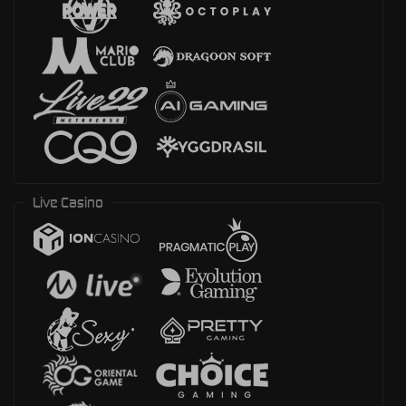
Live Casino