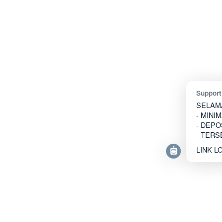
Support
SELAM
- MINI
- DEPO
- TERS
LINK L