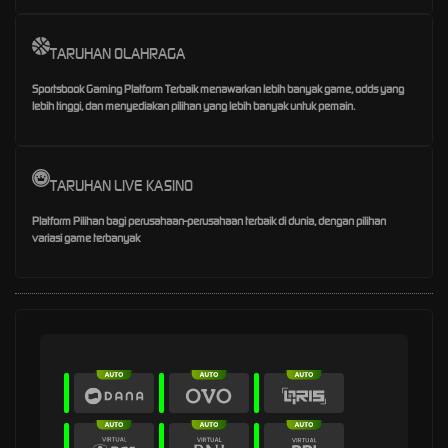
TARUHAN OLAHRAGA
Sportsbook Gaming Platform Terbaik menawarkan lebih banyak game, odds yang
lebih tinggi, dan menyediakan pilihan yang lebih banyak untuk pemain.
TARUHAN LIVE KASINO
Platform Pilihan bagi perusahaan-perusahaan terbaik di dunia, dengan pilihan
variasi game terbanyak