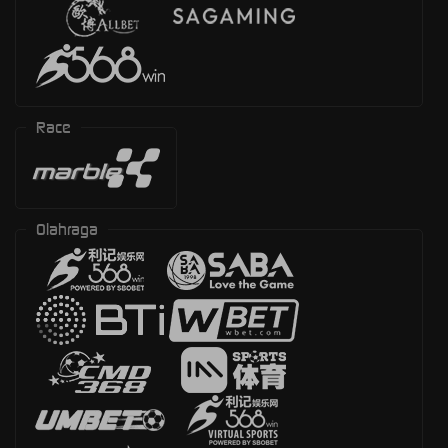
Race
Olahraga