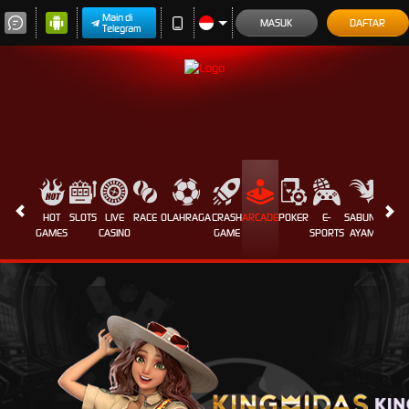
Main di
MASUK
DAFTAR
Telegram
HOT
SLOTS
LIVE
RACE
OLAHRAGA
CRASH
ARCADE
POKER
E-
SABUNG
PROM
GAMES
CASINO
GAME
SPORTS
AYAM