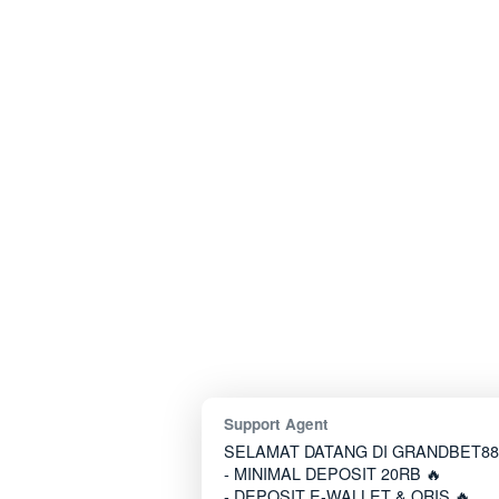
Support Agent
SELAMAT DATANG DI GRANDBET88
- MINIMAL DEPOSIT 20RB 🔥
- DEPOSIT E-WALLET & QRIS 🔥