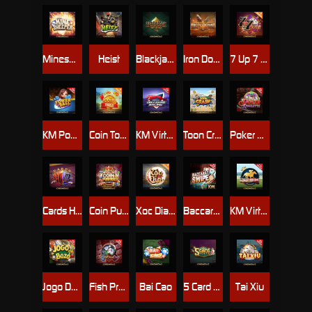
Minesweeper
Heist
Blackjack
Iron Dome
7 Up 7 Down
KM Power Ball
Coin Toss
KM Virtual Greyhound Racing
Toon Crash
Poker Roulette
Cards Hi Lo
Coin Pusher
Xoc Dia Lightning
Baccarat: Swipe
KM Virtual Horse Racing
Jogo De Bozo
Fish Prawn Crab 2
Bai Cao
5 Card Poker
Tai Xiu