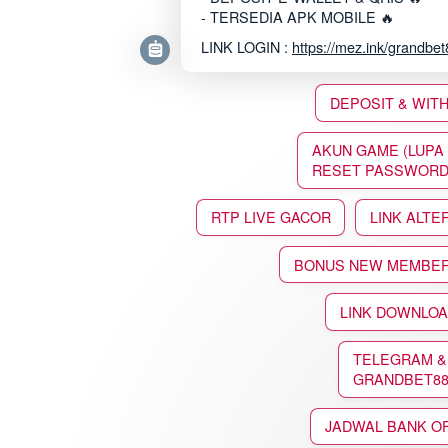
- TERSEDIA APK MOBILE 🔥
LINK LOGIN :
https://mez.ink/grandbe
DEPOSIT & WIT
AKUN GAME (LUPA
RESET PASSWORD,
RTP LIVE GACOR
LINK ALTE
BONUS NEW MEMBER
LINK DOWNLOA
TELEGRAM &
GRANDBET8
JADWAL BANK OF