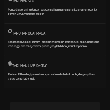
TARUHAN SLOT
Penyedia slot online dengan beragam pilihan game menarik yang memudahkan
pemain untuk mencapai jackpot
TARUHAN OLAHRAGA
Sportsbook Gaming Platform Terbaik menawarkan lebih banyak game, odds yang
lebih tinggi, dan menyediakan pilihan yang lebih banyak untuk pemain.
TARUHAN LIVE KASINO
Platform Pilihan bagi perusahaan-perusahaan terbaik di dunia, dengan pilihan
variasi game terbanyak