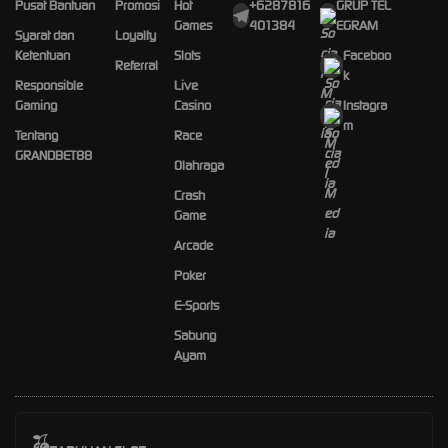
Pusat Bantuan
Promosi
Hot
+6287816
GRUP TEL
Games
401384
EGRAM
Syarat dan
Loyalty
Ketentuan
Slots
Faceboo
Referral
k
Responsible
Live
Gaming
Casino
Instagra
m
Tentang
Race
GRANDBET88
Olahraga
Crash
Game
Arcade
Poker
E-Sports
Sabung
Ayam