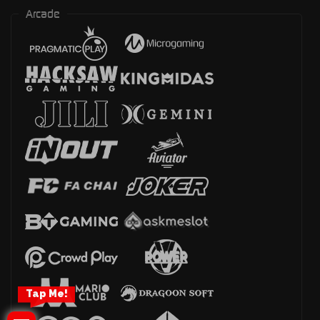
Arcade
Tap Me!